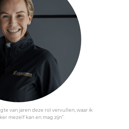
GIT VAN DEN BORN
ERSONAL ASSISTENT
engte van jaren deze rol vervullen, waar ik
er mezelf kan en mag zijn”.