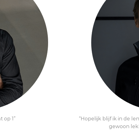
ERDE
BIR
P
nt op 1”
“Hopelijk blijf ik in de l
gewoon lekk