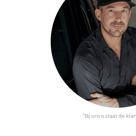
ROBBERT AUDENA
EIGENAAR
“Bij ons is staat de kla