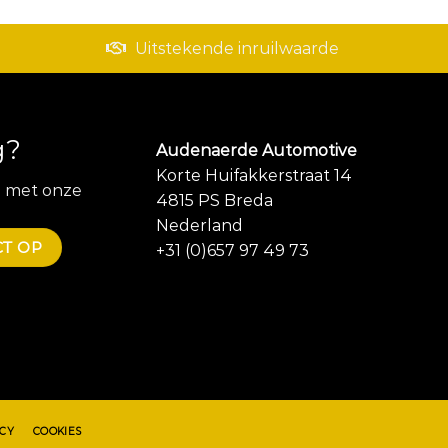
Uitstekende inruilwaarde
g?
Audenaerde Automotive
Korte Huifakkerstraat 14
 met onze
4815 PS Breda
Nederland
T OP
+31 (0)657 97 49 73
ACY
COOKIES