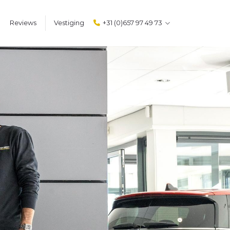
m
Reviews
Vestiging
+31 (0)657 97 49 73