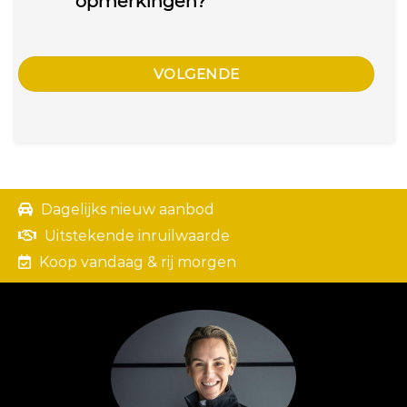
opmerkingen?
VOLGENDE
Dagelijks nieuw aanbod
Uitstekende inruilwaarde
Koop vandaag & rij morgen