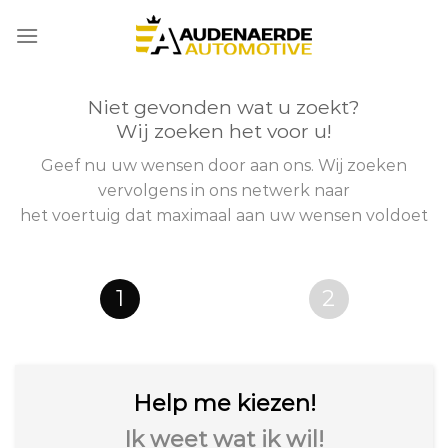
Skip
to
content
Niet gevonden wat u zoekt?
Wij zoeken het voor u!
Geef nu uw wensen door aan ons. Wij zoeken
vervolgens in ons netwerk naar
het voertuig dat maximaal aan uw wensen voldoet
1
2
Help me kiezen!
Ik weet wat ik wil!