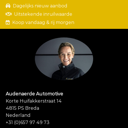
Dagelijks nieuw aanbod
Uitstekende inruilwaarde
Koop vandaag & rij morgen
Audenaerde Automotive
Korte Huifakkerstraat 14
4815 PS Breda
Nederland
+31 (0)657 97 49 73